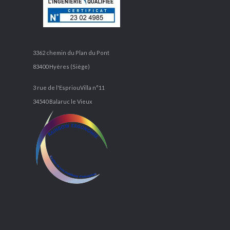
3362 chemin du Plan du Pont
83400 Hyères (Siège)
3 rue de l'EspriouVilla n°11
34540 Balaruc le Vieux